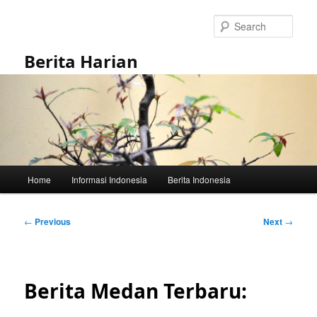
Skip
to
Sear
primary
content
Berita Harian
Main
Home
Informasi Indonesia
Berita Indonesia
menu
Post
←
Previous
Next
→
navigation
Berita Medan Terbaru: