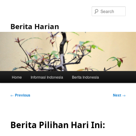
Skip
to
Sear
primary
content
Berita Harian
Main
Home
Informasi Indonesia
Berita Indonesia
menu
Post
←
Previous
Next
→
navigation
Berita Pilihan Hari Ini: