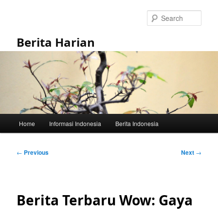
Skip
to
Sear
primary
content
Berita Harian
Main
Home
Informasi Indonesia
Berita Indonesia
menu
Post
←
Previous
Next
→
navigation
Berita Terbaru Wow: Gaya