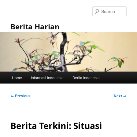
Skip
to
Sear
primary
content
Berita Harian
Main
Home
Informasi Indonesia
Berita Indonesia
menu
Post
←
Previous
Next
→
navigation
Berita Terkini: Situasi