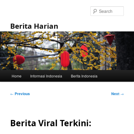
Skip
to
Sear
primary
content
Berita Harian
Main
Home
Informasi Indonesia
Berita Indonesia
menu
Post
←
Previous
Next
→
navigation
Berita Viral Terkini: