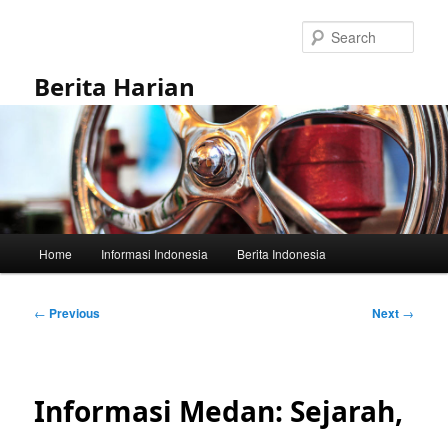
Skip
to
Sear
primary
content
Berita Harian
Main
Home
Informasi Indonesia
Berita Indonesia
menu
Post
←
Previous
Next
→
navigation
Informasi Medan: Sejarah,