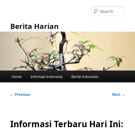
Skip
to
Sear
primary
content
Berita Harian
Main
Home
Informasi Indonesia
Berita Indonesia
menu
Post
←
Previous
Next
→
navigation
Informasi Terbaru Hari Ini: