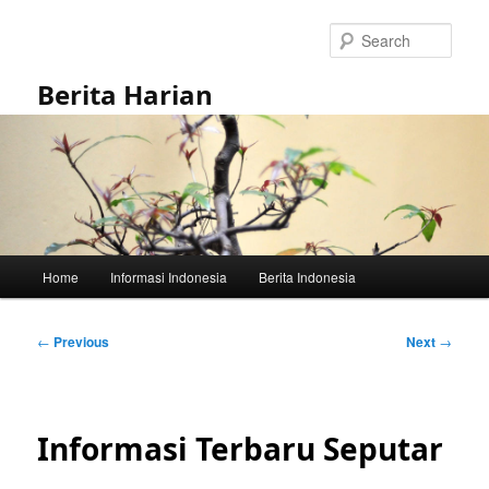
Skip
to
Sear
primary
content
Berita Harian
Main
Home
Informasi Indonesia
Berita Indonesia
menu
Post
←
Previous
Next
→
navigation
Informasi Terbaru Seputar