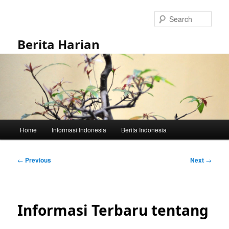
Skip
to
Sear
primary
content
Berita Harian
Main
Home
Informasi Indonesia
Berita Indonesia
menu
Post
←
Previous
Next
→
navigation
Informasi Terbaru tentang