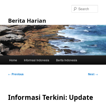
Skip
to
Sear
primary
content
Berita Harian
Main
Home
Informasi Indonesia
Berita Indonesia
menu
Post
←
Previous
Next
→
navigation
Informasi Terkini: Update