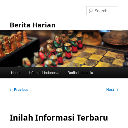
Skip
to
Sear
primary
content
Berita Harian
Main
Home
Informasi Indonesia
Berita Indonesia
menu
Post
←
Previous
Next
→
navigation
Inilah Informasi Terbaru