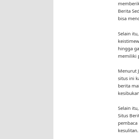
memberika
Berita Se
bisa mend
Selain it
keistimewa
hingga ga
memiliki 
Menurut J
situs ini
berita ma
kesibukan
Selain itu
Situs Ber
pembaca 
kesulitan.