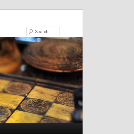
Search