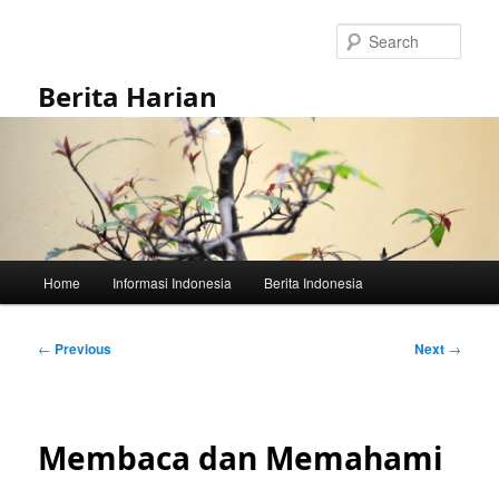
Skip
to
Sear
primary
content
Berita Harian
Main
Home
Informasi Indonesia
Berita Indonesia
menu
Post
←
Previous
Next
→
navigation
Membaca dan Memahami