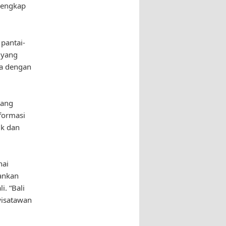
 lengkap
pantai-
 yang
ga dengan
yang
formasi
ik dan
nai
rankan
. “Bali
wisatawan