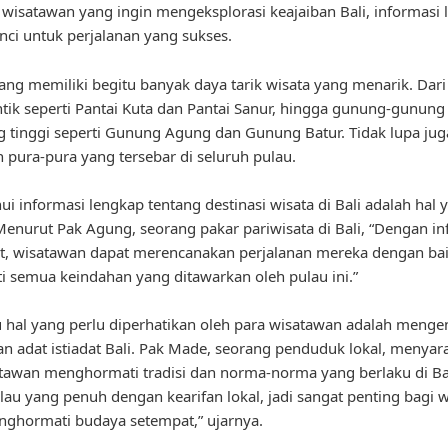
 wisatawan yang ingin mengeksplorasi keajaiban Bali, informasi
nci untuk perjalanan yang sukses.
ng memiliki begitu banyak daya tarik wisata yang menarik. Dari 
ntik seperti Pantai Kuta dan Pantai Sanur, hingga gunung-gunung
 tinggi seperti Gunung Agung dan Gunung Batur. Tidak lupa ju
 pura-pura yang tersebar di seluruh pulau.
i informasi lengkap tentang destinasi wisata di Bali adalah hal 
Menurut Pak Agung, seorang pakar pariwisata di Bali, “Dengan in
t, wisatawan dapat merencanakan perjalanan mereka dengan ba
 semua keindahan yang ditawarkan oleh pulau ini.”
u hal yang perlu diperhatikan oleh para wisatawan adalah menge
n adat istiadat Bali. Pak Made, seorang penduduk lokal, menya
tawan menghormati tradisi dan norma-norma yang berlaku di Bali
lau yang penuh dengan kearifan lokal, jadi sangat penting bagi 
ghormati budaya setempat,” ujarnya.