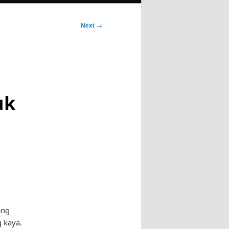
Next
→
uk
ang
 kaya.