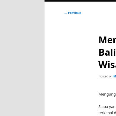
Post
←
Previous
navigation
Men
Bal
Wis
Posted on
M
Mengungk
Siapa yan
terkenal