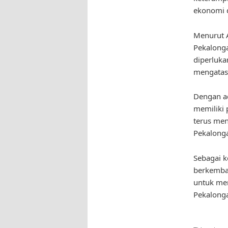
ekonomi d
Menurut A
Pekalonga
diperluka
mengatasi
Dengan ad
memiliki 
terus men
Pekalonga
Sebagai k
berkemban
untuk men
Pekalonga