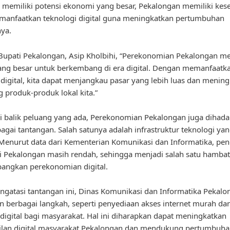
 memiliki potensi ekonomi yang besar, Pekalongan memiliki ke
manfaatkan teknologi digital guna meningkatkan pertumbuhan
ya.
upati Pekalongan, Asip Kholbihi, “Perekonomian Pekalongan me
ang besar untuk berkembang di era digital. Dengan memanfaatk
 digital, kita dapat menjangkau pasar yang lebih luas dan menin
g produk-produk lokal kita.”
 balik peluang yang ada, Perekonomian Pekalongan juga dihad
agai tantangan. Salah satunya adalah infrastruktur teknologi ya
 Menurut data dari Kementerian Komunikasi dan Informatika, pen
di Pekalongan masih rendah, sehingga menjadi salah satu hamba
ngkan perekonomian digital.
gatasi tantangan ini, Dinas Komunikasi dan Informatika Pekalo
 berbagai langkah, seperti penyediaan akses internet murah d
 digital bagi masyarakat. Hal ini diharapkan dapat meningkatkan
ilan digital masyarakat Pekalongan dan mendukung pertumbuh