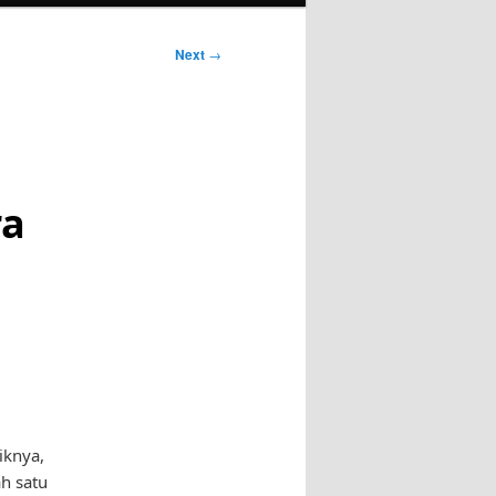
Next
→
ra
iknya,
ah satu