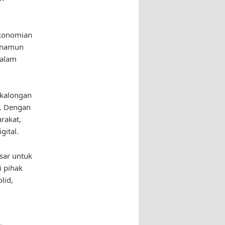
ekonomian
, namun
dalam
ekalongan
l. Dengan
rakat,
gital.
sar untuk
i pihak
lid,