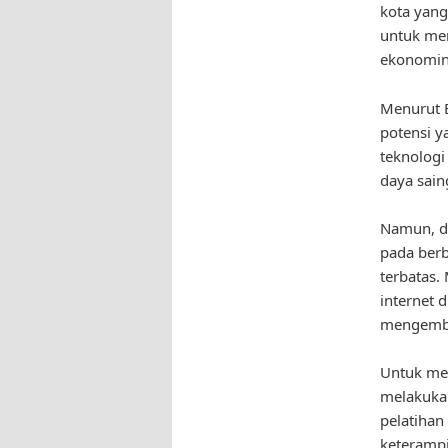
kota yang
untuk me
ekonomin
Menurut B
potensi y
teknologi
daya sain
Namun, di
pada berb
terbatas.
internet 
mengemba
Untuk men
melakukan
pelatihan
keteramp