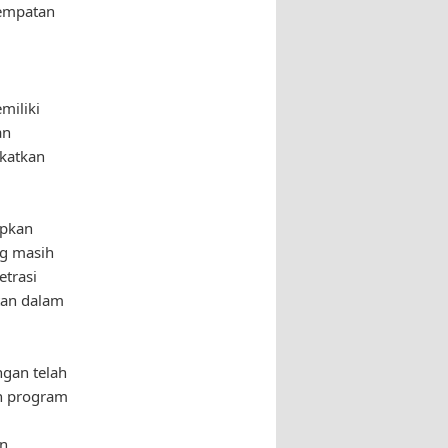
sempatan
miliki
an
gkatkan
apkan
ng masih
etrasi
tan dalam
ngan telah
an program
an