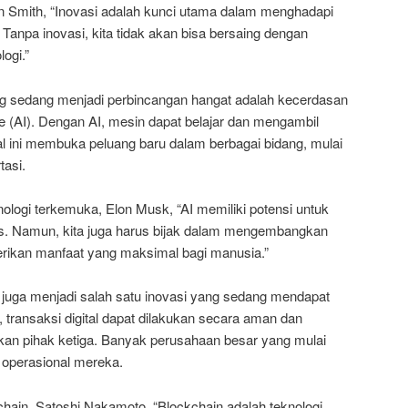
ohn Smith, “Inovasi adalah kunci utama dalam menghadapi
ni. Tanpa inovasi, kita tidak akan bisa bersaing dengan
ogi.”
ng sedang menjadi perbincangan hangat adalah kecerdasan
ence (AI). Dengan AI, mesin dapat belajar dan mengambil
l ini membuka peluang baru dalam berbagai bidang, mulai
tasi.
logi terkemuka, Elon Musk, “AI memiliki potensi untuk
s. Namun, kita juga harus bijak dalam mengembangkan
erikan manfaat yang maksimal bagi manusia.”
in juga menjadi salah satu inovasi yang sedang mendapat
i, transaksi digital dapat dilakukan secara aman dan
tkan pihak ketiga. Banyak perusahaan besar yang mulai
operasional mereka.
chain, Satoshi Nakamoto, “Blockchain adalah teknologi