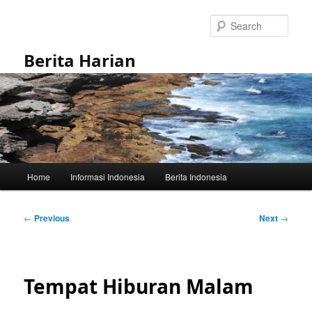
Skip
to
Sear
primary
content
Berita Harian
Main
Home
Informasi Indonesia
Berita Indonesia
menu
Post
←
Previous
Next
→
navigation
Tempat Hiburan Malam