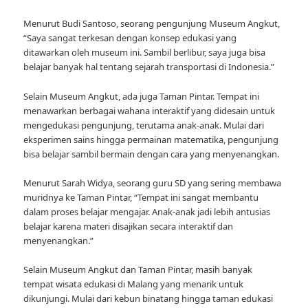
Menurut Budi Santoso, seorang pengunjung Museum Angkut,
“Saya sangat terkesan dengan konsep edukasi yang
ditawarkan oleh museum ini. Sambil berlibur, saya juga bisa
belajar banyak hal tentang sejarah transportasi di Indonesia.”
Selain Museum Angkut, ada juga Taman Pintar. Tempat ini
menawarkan berbagai wahana interaktif yang didesain untuk
mengedukasi pengunjung, terutama anak-anak. Mulai dari
eksperimen sains hingga permainan matematika, pengunjung
bisa belajar sambil bermain dengan cara yang menyenangkan.
Menurut Sarah Widya, seorang guru SD yang sering membawa
muridnya ke Taman Pintar, “Tempat ini sangat membantu
dalam proses belajar mengajar. Anak-anak jadi lebih antusias
belajar karena materi disajikan secara interaktif dan
menyenangkan.”
Selain Museum Angkut dan Taman Pintar, masih banyak
tempat wisata edukasi di Malang yang menarik untuk
dikunjungi. Mulai dari kebun binatang hingga taman edukasi