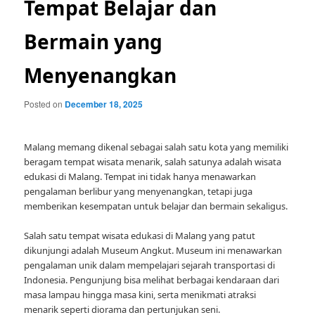
Tempat Belajar dan
Bermain yang
Menyenangkan
Posted on
December 18, 2025
Malang memang dikenal sebagai salah satu kota yang memiliki
beragam tempat wisata menarik, salah satunya adalah wisata
edukasi di Malang. Tempat ini tidak hanya menawarkan
pengalaman berlibur yang menyenangkan, tetapi juga
memberikan kesempatan untuk belajar dan bermain sekaligus.
Salah satu tempat wisata edukasi di Malang yang patut
dikunjungi adalah Museum Angkut. Museum ini menawarkan
pengalaman unik dalam mempelajari sejarah transportasi di
Indonesia. Pengunjung bisa melihat berbagai kendaraan dari
masa lampau hingga masa kini, serta menikmati atraksi
menarik seperti diorama dan pertunjukan seni.