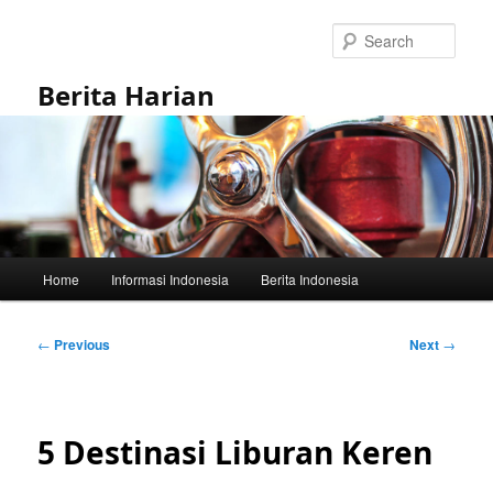
Skip
to
Sear
primary
content
Berita Harian
Main
Home
Informasi Indonesia
Berita Indonesia
menu
Post
←
Previous
Next
→
navigation
5 Destinasi Liburan Keren