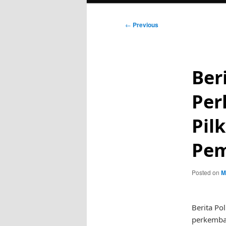
Post
←
Previous
navigation
Beri
Per
Pil
Pem
Posted on
M
Berita Po
perkemban