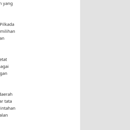
n yang
“Pilkada
emilihan
an
etat
bagai
ngan
daerah
r tata
rintahan
alan