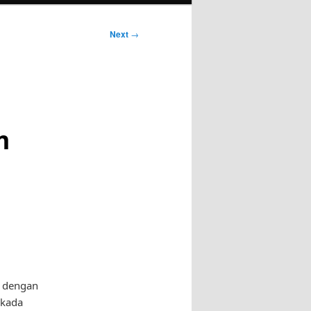
Next
→
m
i dengan
lkada