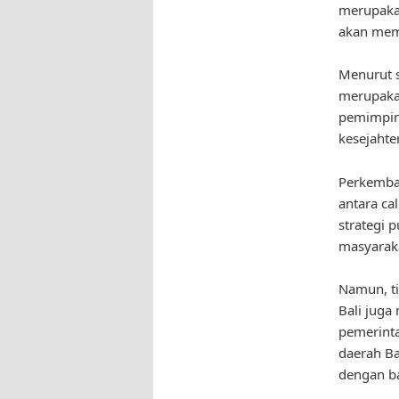
merupaka
akan mem
Menurut s
merupakan
pemimpin
kesejahte
Perkemban
antara ca
strategi 
masyarak
Namun, ti
Bali juga
pemerinta
daerah Ba
dengan ba