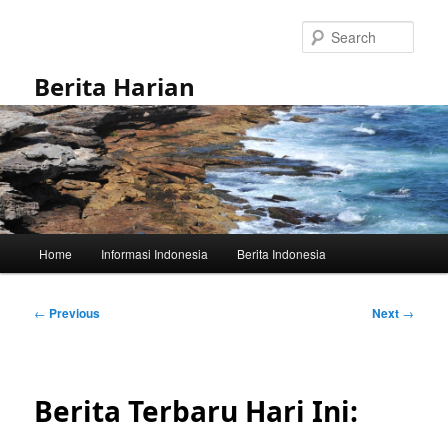
Skip
to
Sear
primary
content
Berita Harian
Main
Home
Informasi Indonesia
Berita Indonesia
menu
Post
←
Previous
Next
→
navigation
Berita Terbaru Hari Ini: