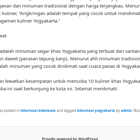
anan dan minuman tradisional dengan harga terjangkau. Menur
kuliner, “Angkringan adalah tempat yang cocok untuk menikmat
gaman kuliner Yogyakarta.”
wet
adalah minuman segar khas Yogyakarta yang terbuat dari santan
n dawet (perasan tepung kanji). Menurut ahli minuman tradisiona
lah minuman yang cocok dinikmati saat cuaca panas di Yogyakar
gan lewatkan kesempatan untuk mencoba 10 kuliner khas Yogyaka
oba ini saat berkunjung ke kota ini. Selamat menikmati!
as posted in
Informasi Indonesia
and tagged
informasi yogyakarta
by
admin
. Bo
Proudly powered by WordPress