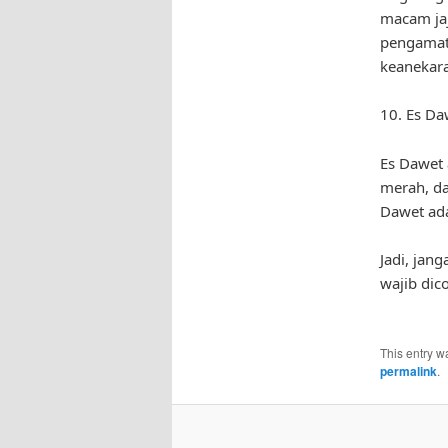
macam jaj
pengamat 
keanekara
10. Es Da
Es Dawet 
merah, da
Dawet ada
Jadi, jan
wajib dic
This entry w
permalink
.