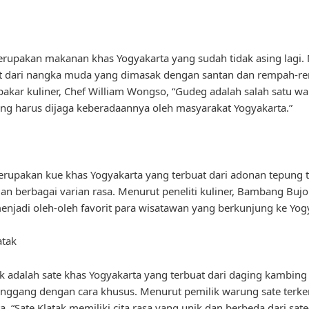
rupakan makanan khas Yogyakarta yang sudah tidak asing lagi
at dari nangka muda yang dimasak dengan santan dan rempah-r
akar kuliner, Chef William Wongso, “Gudeg adalah salah satu wa
ang harus dijaga keberadaannya oleh masyarakat Yogyakarta.”
rupakan kue khas Yogyakarta yang terbuat dari adonan tepung t
an berbagai varian rasa. Menurut peneliti kuliner, Bambang Bujo
enjadi oleh-oleh favorit para wisatawan yang berkunjung ke Yogy
atak
ak adalah sate khas Yogyakarta yang terbuat dari daging kambin
nggang dengan cara khusus. Menurut pemilik warung sate terken
a, “Sate Klatak memiliki cita rasa yang unik dan berbeda dari sate