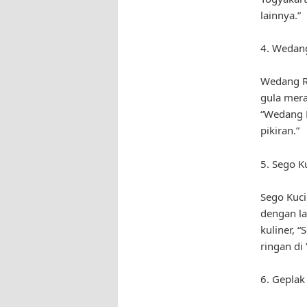
lainnya.”
4. Wedan
Wedang Ro
gula mera
“Wedang 
pikiran.”
5. Sego K
Sego Kuci
dengan la
kuliner, 
ringan di
6. Geplak