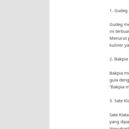
1. Gudeg
Gudeg me
ini terbu
Menurut p
kuliner y
2. Bakpia
Bakpia me
gula deng
“Bakpia m
3. Sate Kl
Sate Klat
yang dipa
Yogyakart