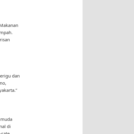
. Makanan
empah.
risan
erigu dan
no,
akarta.”
g muda
al di
-sate