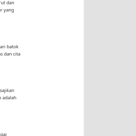
rut dan
ur yang
ari batok
s dan cita
sajikan
o adalah
gai