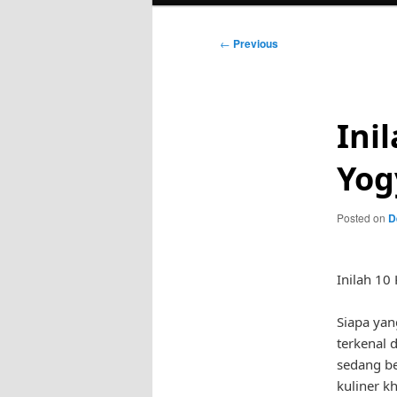
Post
←
Previous
navigation
Ini
Yog
Posted on
D
Inilah 10
Siapa yan
terkenal
sedang b
kuliner kh