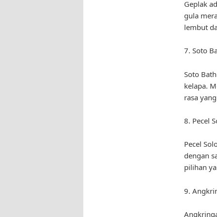
Geplak ad
gula mera
lembut d
7. Soto B
Soto Bath
kelapa. M
rasa yang 
8. Pecel S
Pecel Sol
dengan sa
pilihan y
9. Angkri
Angkring