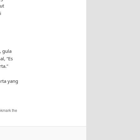
ut
i
, gula
l, “Es
ta.”
rta yang
okmark the