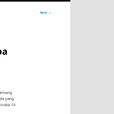
Next
→
ba
 memang
nda yang
encoba 10