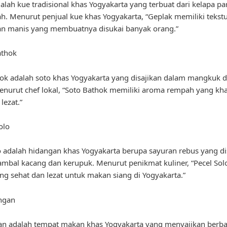
alah kue tradisional khas Yogyakarta yang terbuat dari kelapa pa
h. Menurut penjual kue khas Yogyakarta, “Geplak memiliki tekst
an manis yang membuatnya disukai banyak orang.”
athok
ok adalah soto khas Yogyakarta yang disajikan dalam mangkuk d
enurut chef lokal, “Soto Bathok memiliki aroma rempah yang kha
lezat.”
olo
o adalah hidangan khas Yogyakarta berupa sayuran rebus yang di
mbal kacang dan kerupuk. Menurut penikmat kuliner, “Pecel Sol
ang sehat dan lezat untuk makan siang di Yogyakarta.”
ngan
an adalah tempat makan khas Yogyakarta yang menyajikan berba