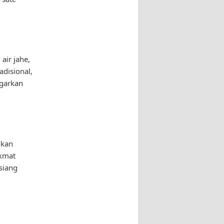
air jahe,
adisional,
garkan
ikan
ikmat
siang