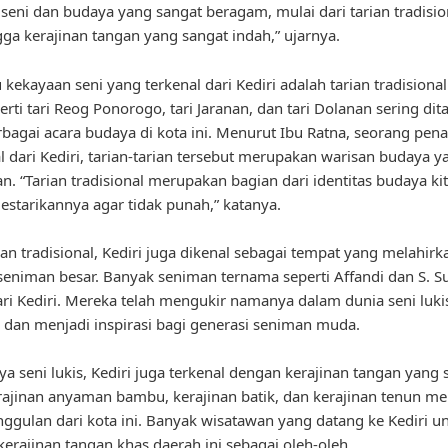
seni dan budaya yang sangat beragam, mulai dari tarian tradision
ngga kerajinan tangan yang sangat indah,” ujarnya.
 kekayaan seni yang terkenal dari Kediri adalah tarian tradisional
perti tari Reog Ponorogo, tari Jaranan, dan tari Dolanan sering di
bagai acara budaya di kota ini. Menurut Ibu Ratna, seorang pena
al dari Kediri, tarian-tarian tersebut merupakan warisan budaya 
an. “Tarian tradisional merupakan bagian dari identitas budaya kit
estarikannya agar tidak punah,” katanya.
rian tradisional, Kediri juga dikenal sebagai tempat yang melahirk
eniman besar. Banyak seniman ternama seperti Affandi dan S. S
ari Kediri. Mereka telah mengukir namanya dalam dunia seni luki
 dan menjadi inspirasi bagi generasi seniman muda.
ya seni lukis, Kediri juga terkenal dengan kerajinan tangan yang 
rajinan anyaman bambu, kerajinan batik, dan kerajinan tenun me
ggulan dari kota ini. Banyak wisatawan yang datang ke Kediri u
erajinan tangan khas daerah ini sebagai oleh-oleh.