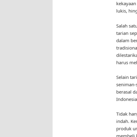
kekayaan 
lukis, hi
Salah satu
tarian se
dalam ber
tradision
dilestarik
harus mel
Selain ta
seniman-s
berasal d
Indonesia
Tidak han
indah. Ke
produk un
membeli k