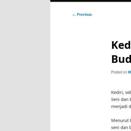
Post
←
Previous
navigation
Ked
Bud
Posted on
M
Kediri, s
Seni dan 
menjadi d
Menurut B
seni dan 