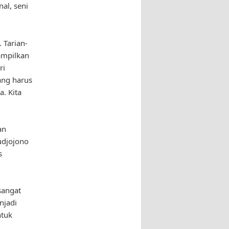
al, seni
. Tarian-
tampilkan
ri
yang harus
a. Kita
an
udjojono
s
sangat
njadi
ntuk