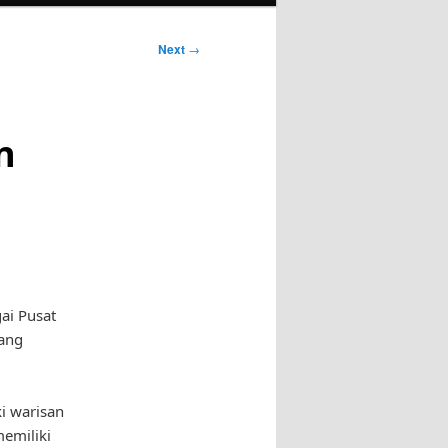
Next
→
n
ai Pusat
yang
i warisan
memiliki