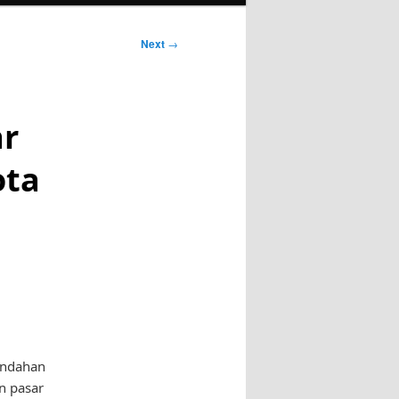
Next
→
ar
ota
indahan
an pasar