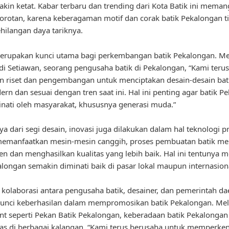
kin ketat. Kabar terbaru dan trending dari Kota Batik ini meman
orotan, karena keberagaman motif dan corak batik Pekalongan t
hilangan daya tariknya.
merupakan kunci utama bagi perkembangan batik Pekalongan. M
i Setiawan, seorang pengusaha batik di Pekalongan, “Kami terus
 riset dan pengembangan untuk menciptakan desain-desain bat
ern dan sesuai dengan tren saat ini. Hal ini penting agar batik P
inati oleh masyarakat, khususnya generasi muda.”
ya dari segi desain, inovasi juga dilakukan dalam hal teknologi p
emanfaatkan mesin-mesin canggih, proses pembuatan batik me
sien dan menghasilkan kualitas yang lebih baik. Hal ini tentunya
alongan semakin diminati baik di pasar lokal maupun internasion
u, kolaborasi antara pengusaha batik, desainer, dan pemerintah da
unci keberhasilan dalam mempromosikan batik Pekalongan. Mel
nt seperti Pekan Batik Pekalongan, keberadaan batik Pekalonga
uas di berbagai kalangan. “Kami terus berusaha untuk memperke