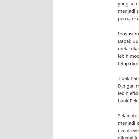
yang sema
menjadi s
pernah ke
Inovasi 
Bapak Bud
melakukan
lebih mod
tetap dim
Tidak han
Dengan m
lebih efi
batik Pek
Selain it
menjadi k
event-eve
dikenal l