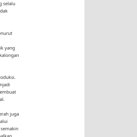
g selalu
idak
enurut
ik yang
ekalongan
roduksi.
njadi
 membuat
al.
erah juga
alui
n semakin
nalkan