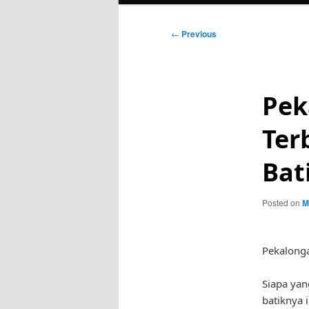
Post
←
Previous
navigation
Pek
Ter
Bat
Posted on
M
Pekalonga
Siapa yan
batiknya 