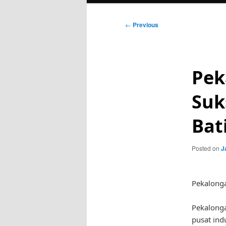
Post
←
Previous
navigation
Pek
Suk
Bat
Posted on
J
Pekalonga
Pekalonga
pusat ind