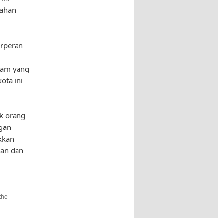
dahan
erperan
gram yang
ota ini
ak orang
ngan
kkan
uan dan
the