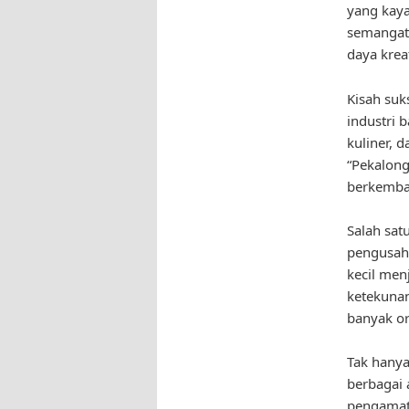
yang kay
semangat 
daya krea
Kisah suk
industri b
kuliner, 
“Pekalong
berkemban
Salah sat
pengusaha
kecil men
ketekunan
banyak or
Tak hanya
berbagai 
pengamat 