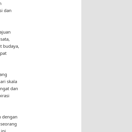
n
si dan
majuan
sata,
t budaya,
pat
rang
ari skala
angat dan
irasi
an dengan
 seorang
ini