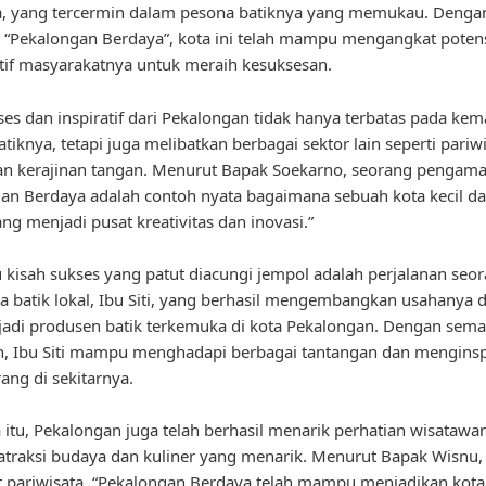
a, yang tercermin dalam pesona batiknya yang memukau. Denga
“Pekalongan Berdaya”, kota ini telah mampu mengangkat poten
tif masyarakatnya untuk meraih kesuksesan.
ses dan inspiratif dari Pekalongan tidak hanya terbatas pada ke
atiknya, tetapi juga melibatkan berbagai sektor lain seperti pariwi
dan kerajinan tangan. Menurut Bapak Soekarno, seorang pengama
an Berdaya adalah contoh nyata bagaimana sebuah kota kecil da
g menjadi pusat kreativitas dan inovasi.”
u kisah sukses yang patut diacungi jempol adalah perjalanan seo
 batik lokal, Ibu Siti, yang berhasil mengembangkan usahanya d
jadi produsen batik terkemuka di kota Pekalongan. Dengan sem
, Ibu Siti mampu menghadapi berbagai tantangan dan menginsp
ang di sekitarnya.
 itu, Pekalongan juga telah berhasil menarik perhatian wisataw
atraksi budaya dan kuliner yang menarik. Menurut Bapak Wisnu,
pariwisata, “Pekalongan Berdaya telah mampu menjadikan kota 