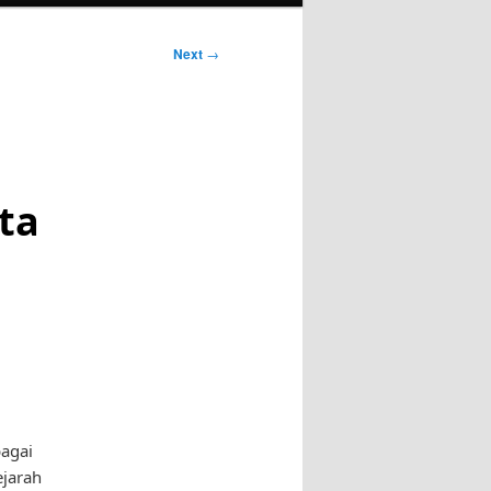
Next
→
ota
bagai
ejarah