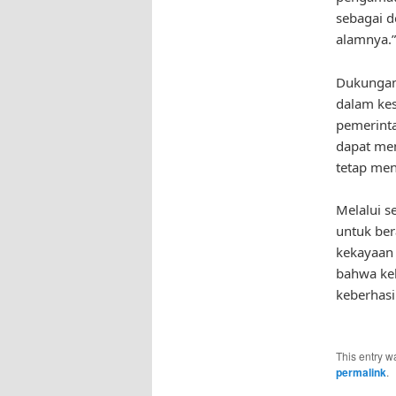
sebagai d
alamnya.”
Dukungan 
dalam kes
pemerinta
dapat men
tetap men
Melalui s
untuk ber
kekayaan 
bahwa ke
keberhasi
This entry w
permalink
.