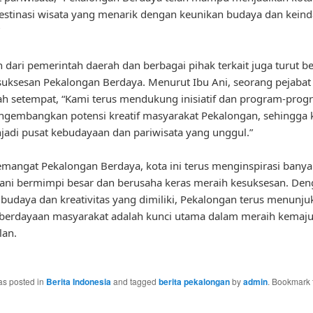
estinasi wisata yang menarik dengan keunikan budaya dan kein
dari pemerintah daerah dan berbagai pihak terkait juga turut b
uksesan Pekalongan Berdaya. Menurut Ibu Ani, seorang pejabat
h setempat, “Kami terus mendukung inisiatif dan program-pro
gembangkan potensi kreatif masyarakat Pekalongan, sehingga k
jadi pusat kebudayaan dan pariwisata yang unggul.”
emangat Pekalongan Berdaya, kota ini terus menginspirasi bany
ani bermimpi besar dan berusaha keras meraih kesuksesan. De
budaya dan kreativitas yang dimiliki, Pekalongan terus menunju
berdayaan masyarakat adalah kunci utama dalam meraih kemaj
lan.
as posted in
Berita Indonesia
and tagged
berita pekalongan
by
admin
. Bookmark 