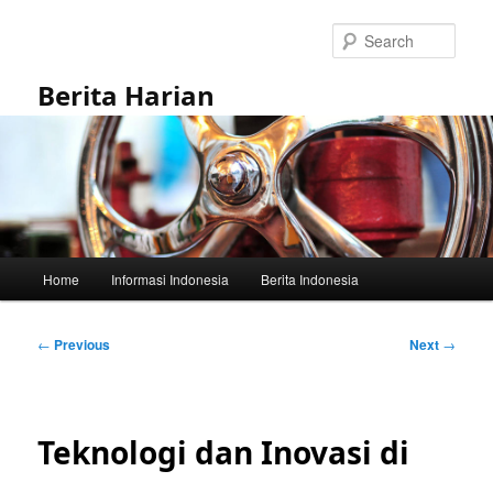
Skip
to
Sear
primary
content
Berita Harian
Main
Home
Informasi Indonesia
Berita Indonesia
menu
Post
←
Previous
Next
→
navigation
Teknologi dan Inovasi di